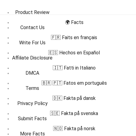
Product Review
🌍 Facts
Contact Us
🇫🇷 Faits en français
Write For Us
🇪🇸 Hechos en Español
Affiliate Disclosure
🇮🇹 Fatti in Italiano
DMCA
🇧🇷 🇵🇹 Fatos em português
Terms
🇩🇰 Fakta på dansk
Privacy Policy
🇸🇪 Fakta på svenska
Submit Facts
🇳🇴 Fakta på norsk
More Facts