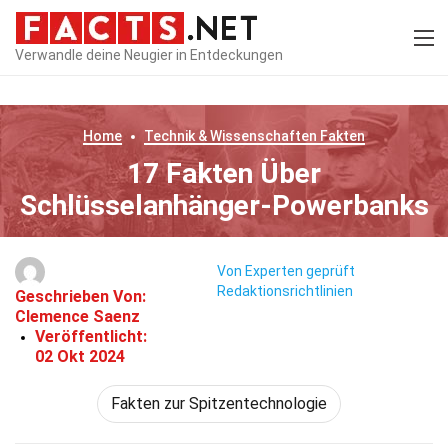
Verwandle deine Neugier in Entdeckungen
Home
Technik & Wissenschaften
Fakten
17 Fakten Über
Schlüsselanhänger-Powerbanks
Von Experten geprüft
Redaktionsrichtlinien
Geschrieben Von:
Clemence Saenz
Veröffentlicht:
02 Okt 2024
Fakten zur Spitzentechnologie