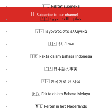
🇫🇮 Faktat suomeksi
Subscribe to our channel
🇸🇦 حقائق باللغة العربية
🇬🇷 Γεγονότα στα ελληνικά
🇮🇳 हिंदी में तथ्य
🇮🇩 Fakta dalam Bahasa Indonesia
🇯🇵 日本語の事実
🇰🇷 한국어로 된 사실
🇲🇾 Fakta dalam Bahasa Melayu
🇳🇱 Feiten in het Nederlands