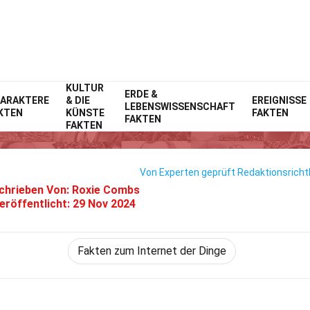
KULTUR
Home
Technik & Wissenschaften
ERDE &
Fakten
ARAKTERE
& DIE
EREIGNISSE
LEBENSWISSENSCHAFT
KTEN
KÜNSTE
FAKTEN
17 Fakten Über Secomea
FAKTEN
FAKTEN
Von Experten geprüft
Redaktionsrichtl
chrieben Von:
Roxie Combs
eröffentlicht:
29 Nov 2024
Fakten zum Internet der Dinge