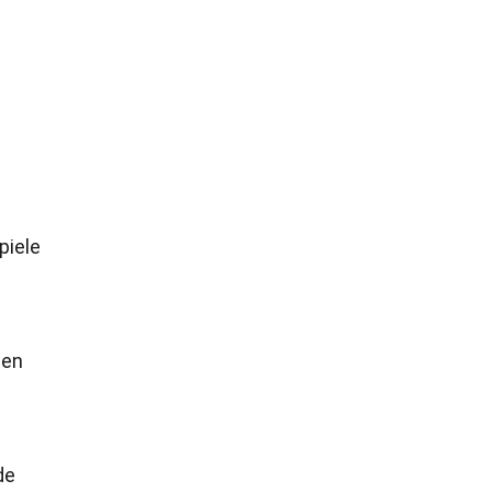
piele
een
de