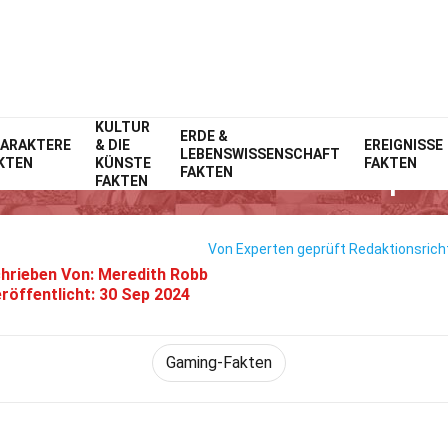
KULTUR
Home
Technik & Wissenschaften
ERDE &
Fakten
ARAKTERE
& DIE
EREIGNISSE
LEBENSWISSENSCHAFT
KTEN
KÜNSTE
FAKTEN
18 Fakten Über Das G2G-Spiel
FAKTEN
FAKTEN
Von Experten geprüft
Redaktionsricht
hrieben Von:
Meredith Robb
röffentlicht:
30 Sep 2024
Gaming-Fakten