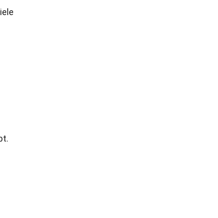
iele
bt.