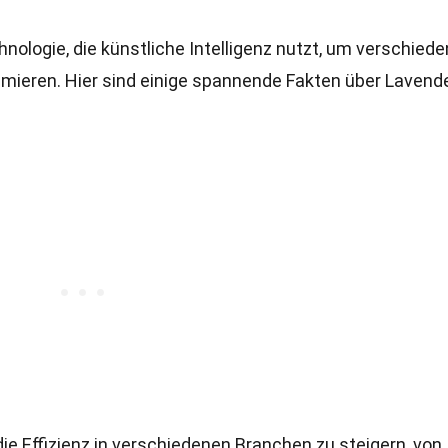
chnologie, die künstliche Intelligenz nutzt, um verschied
mieren. Hier sind einige spannende Fakten über Lavende
ie Effizienz in verschiedenen Branchen zu steigern, von