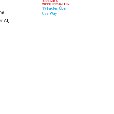
TECHNIK &
WISSENSCHAFTEN
19 Fakten Über
ene
UserWay
r AI,