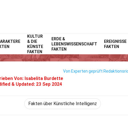
KULTUR
Home
Technik & Wissenschaften
ERDE &
Fakten
ARAKTERE
& DIE
EREIGNISSE
LEBENSWISSENSCHAFT
KTEN
KÜNSTE
FAKTEN
18 Fakten Über Lavender AI
FAKTEN
FAKTEN
Von Experten geprüft
Redaktionsric
rieben Von:
Isabelita Burdette
ified & Updated:
23 Sep 2024
Fakten über Künstliche Intelligenz