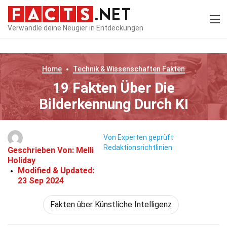
Verwandle deine Neugier in Entdeckungen
Home
Technik & Wissenschaften
Fakten
19 Fakten Über Die
Bilderkennung Durch KI
Von Experten geprüft
Redaktionsrichtlinien
Geschrieben Von:
Melli
Holiday
Modified & Updated:
23 Sep 2024
Fakten über Künstliche Intelligenz