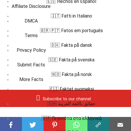
🇪🇸 Hechos en Español
Affiliate Disclosure
🇮🇹 Fatti in Italiano
DMCA
🇧🇷 🇵🇹 Fatos em português
Terms
🇩🇰 Fakta på dansk
Privacy Policy
🇸🇪 Fakta på svenska
Submit Facts
🇳🇴 Fakta på norsk
More Facts
🇫🇮 Faktat suomeksi
Subscribe to our channel
🇸🇦 حقائق باللغة العربية
🇬🇷 Γεγονότα στα ελληνικά