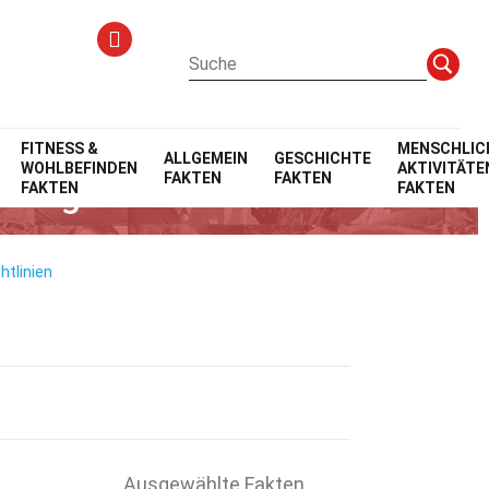
FITNESS &
MENSCHLIC
ALLGEMEIN
GESCHICHTE
WOHLBEFINDEN
AKTIVITÄTE
FAKTEN
FAKTEN
dlung
FAKTEN
FAKTEN
htlinien
Ausgewählte Fakten