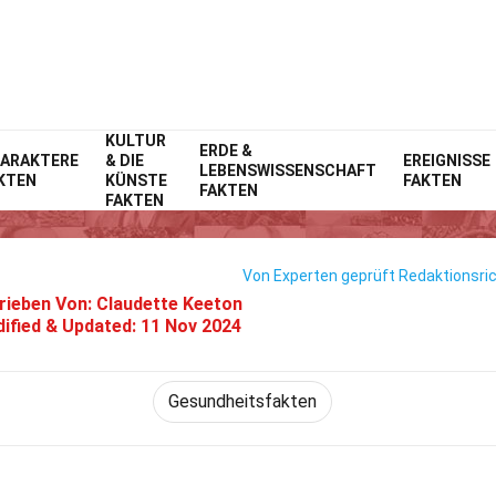
KULTUR
Home
Technik & Wissenschaften
ERDE &
Fakten
ARAKTERE
& DIE
EREIGNISSE
LEBENSWISSENSCHAFT
KTEN
KÜNSTE
FAKTEN
akten Über Medizinische Behan
FAKTEN
FAKTEN
Von Experten geprüft
Redaktionsric
rieben Von:
Claudette Keeton
ified & Updated:
11 Nov 2024
Gesundheitsfakten