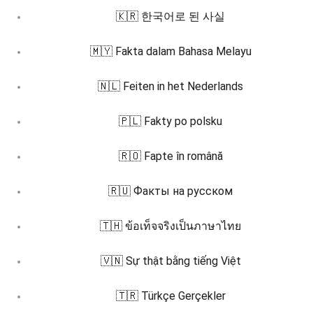
🇰🇷 한국어로 된 사실
🇲🇾 Fakta dalam Bahasa Melayu
🇳🇱 Feiten in het Nederlands
🇵🇱 Fakty po polsku
🇷🇴 Fapte în română
🇷🇺 Факты на русском
🇹🇭 ข้อเท็จจริงเป็นภาษาไทย
🇻🇳 Sự thật bằng tiếng Việt
🇹🇷 Türkçe Gerçekler