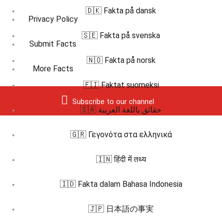
🇩🇰 Fakta på dansk
Privacy Policy
🇸🇪 Fakta på svenska
Submit Facts
🇳🇴 Fakta på norsk
More Facts
🇫🇮 Faktat suomeksi
Subscribe to our channel
🇸🇦 حقائق باللغة العربية
🇬🇷 Γεγονότα στα ελληνικά
🇮🇳 हिंदी में तथ्य
🇮🇩 Fakta dalam Bahasa Indonesia
🇯🇵 日本語の事実