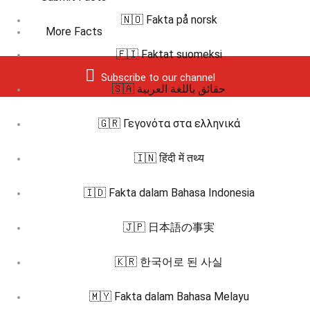
🇳🇴 Fakta på norsk
More Facts
🇫🇮 Faktat suomeksi
Subscribe to our channel
🇸🇦 حقائق باللغة العربية
🇬🇷 Γεγονότα στα ελληνικά
🇮🇳 हिंदी में तथ्य
🇮🇩 Fakta dalam Bahasa Indonesia
🇯🇵 日本語の事実
🇰🇷 한국어로 된 사실
🇲🇾 Fakta dalam Bahasa Melayu