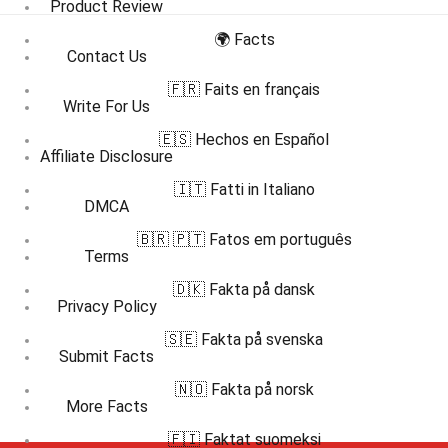
Product Review
🌍 Facts
Contact Us
🇫🇷 Faits en français
Write For Us
🇪🇸 Hechos en Español
Affiliate Disclosure
🇮🇹 Fatti in Italiano
DMCA
🇧🇷 🇵🇹 Fatos em português
Terms
🇩🇰 Fakta på dansk
Privacy Policy
🇸🇪 Fakta på svenska
Submit Facts
🇳🇴 Fakta på norsk
More Facts
🇫🇮 Faktat suomeksi