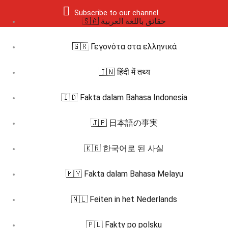
Subscribe to our channel
🇸🇦 حقائق باللغة العربية
🇬🇷 Γεγονότα στα ελληνικά
🇮🇳 हिंदी में तथ्य
🇮🇩 Fakta dalam Bahasa Indonesia
🇯🇵 日本語の事実
🇰🇷 한국어로 된 사실
🇲🇾 Fakta dalam Bahasa Melayu
🇳🇱 Feiten in het Nederlands
🇵🇱 Fakty po polsku