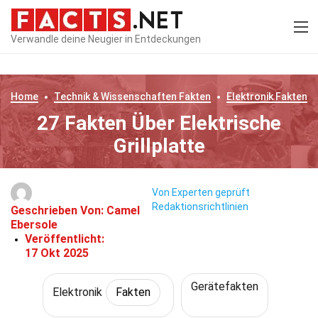
Verwandle deine Neugier in Entdeckungen
Home
Technik & Wissenschaften
Fakten
Elektronik
Fakten
27 Fakten Über Elektrische
Grillplatte
Von Experten geprüft
Redaktionsrichtlinien
Geschrieben Von:
Camel
Ebersole
Veröffentlicht:
17 Okt 2025
Gerätefakten
Elektronik
Fakten