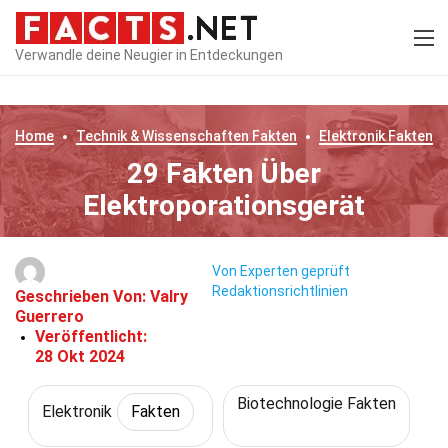
Verwandle deine Neugier in Entdeckungen
Home
Technik & Wissenschaften
Fakten
Elektronik
Fakten
29 Fakten Über
Elektroporationsgerät
Von Experten geprüft
Redaktionsrichtlinien
Geschrieben Von:
Valry
Guerrero
Veröffentlicht:
28 Okt 2024
Biotechnologie Fakten
Elektronik
Fakten