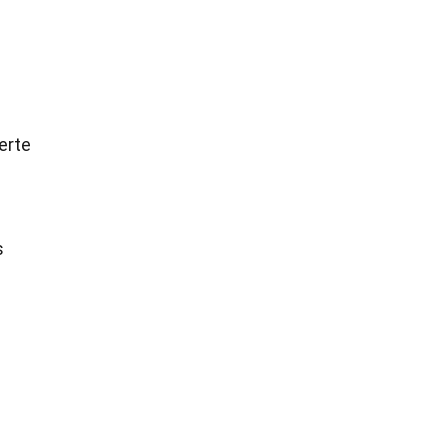
erte
s