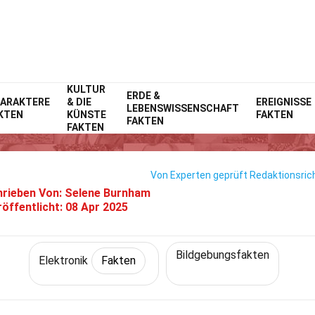
KULTUR
Home
Technik & Wissenschaften
ERDE &
Fakten
Elektronik
Fakten
ARAKTERE
& DIE
EREIGNISSE
LEBENSWISSENSCHAFT
KTEN
KÜNSTE
FAKTEN
35 Fakten Über CT-Scanner
FAKTEN
FAKTEN
Von Experten geprüft
Redaktionsrich
rieben Von:
Selene Burnham
röffentlicht:
08 Apr 2025
Bildgebungsfakten
Elektronik
Fakten