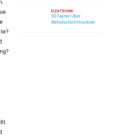
n.
sie
ELEKTRONIK
30 Fakten Über
ie
Wirbelschichttrockner
äte?
d
ung?
lt.
d