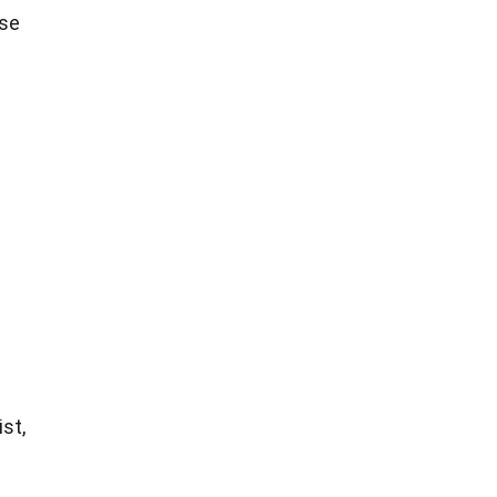
ese
st,