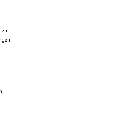
 zu
ngen.
n,