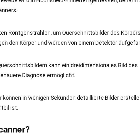
 Gewebe wird in Hounsfield-Einheiten gemessen, benannt
anners.
zen Röntgenstrahlen, um Querschnittsbilder des Körpers
ingen den Körper und werden von einem Detektor aufgefa
Querschnittsbildern kann ein dreidimensionales Bild des
 genauere Diagnose ermöglicht.
können in wenigen Sekunden detaillierte Bilder erstelle
eil ist.
Scanner?