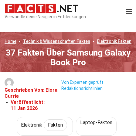
Verwandle deine Neugier in Entdeckungen
Home
Technik & Wissenschaften
Fakten
Elektronik
Fakten
37 Fakten Über Samsung Galaxy
Book Pro
Von Experten geprüft
Redaktionsrichtlinien
Geschrieben Von:
Elora
Currie
Veröffentlicht:
11 Jan 2026
Laptop-Fakten
Elektronik
Fakten