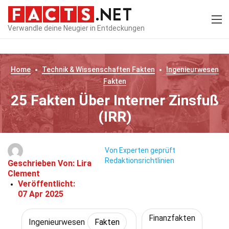
Verwandle deine Neugier in Entdeckungen
Home
Technik & Wissenschaften
Fakten
Ingenieurwesen
Fakten
25 Fakten Über Interner Zinsfuß
(IRR)
Von Experten geprüft
Redaktionsrichtlinien
Geschrieben Von:
Lira
Clement
Veröffentlicht:
07 Apr 2025
Finanzfakten
Ingenieurwesen
Fakten