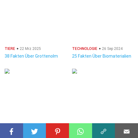
TIERE
22 Mrz 2025
TECHNOLOGIE
26 Sep 2024
38 Fakten Über Grottenolm
25 Fakten Über Biomaterialien
TRANSPORT
03 Aug 2025
TIERE
06 Apr 2025
36 Fakten Über Xpeng G3
28 Fakten Über Baumfrosch