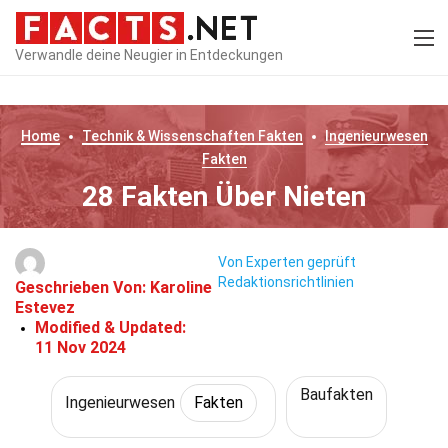
Verwandle deine Neugier in Entdeckungen
Home
Technik & Wissenschaften
Fakten
Ingenieurwesen
Fakten
28 Fakten Über Nieten
Von Experten geprüft
Redaktionsrichtlinien
Geschrieben Von:
Karoline
Estevez
Modified & Updated:
11 Nov 2024
Baufakten
Ingenieurwesen
Fakten