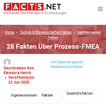
Verwandle deine Neugier in Entdeckungen
Home
Technik & Wissenschaften
Fakten
Ingenieurwesen
Fakten
28 Fakten Über Prozess-FMEA
Von Experten geprüft
Redaktionsrichtlinien
Geschrieben Von:
Eleonora Hatch
Veröffentlicht:
22 Jun 2025
Qualitätsfakten
Ingenieurwesen
Fakten