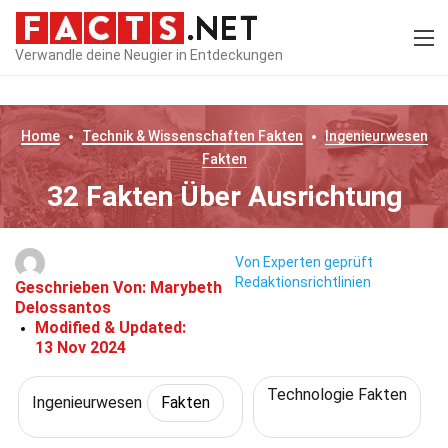
Verwandle deine Neugier in Entdeckungen
Home
Technik & Wissenschaften
Fakten
Ingenieurwesen
Fakten
32 Fakten Über Ausrichtung
Von Experten geprüft
Redaktionsrichtlinien
Geschrieben Von:
Marybeth
Delossantos
Modified & Updated:
13 Nov 2024
Technologie Fakten
Ingenieurwesen
Fakten