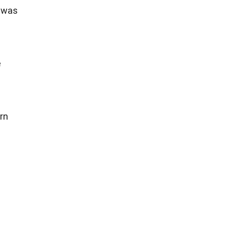
, was
e
rn