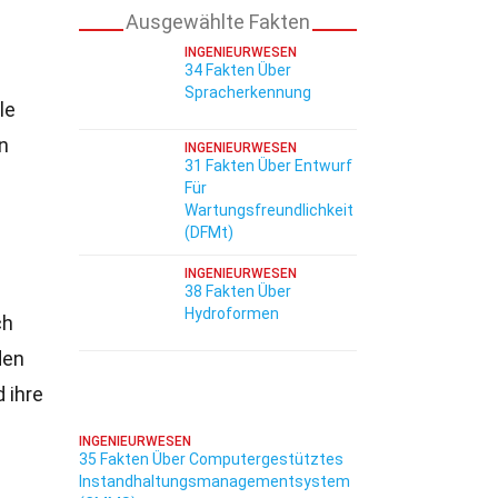
Ausgewählte Fakten
INGENIEURWESEN
34 Fakten Über
Spracherkennung
le
in
INGENIEURWESEN
31 Fakten Über Entwurf
Für
Wartungsfreundlichkeit
(DFMt)
INGENIEURWESEN
38 Fakten Über
Hydroformen
ch
den
 ihre
INGENIEURWESEN
35 Fakten Über Computergestütztes
Instandhaltungsmanagementsystem