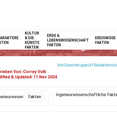
KULTUR
Home
Technik & Wissenschaften
ERDE &
Fakten
Ingenieurwesen
Fakte
ARAKTERE
& DIE
EREIGNISSE
LEBENSWISSENSCHAFT
KTEN
KÜNSTE
FAKTEN
kten Über Entscheidungsbaum-
FAKTEN
FAKTEN
Von Experten geprüft
Redaktionsric
rieben Von:
Correy Volk
ified & Updated:
11 Nov 2024
Ingenieurwissenschaftliche Fakt
genieurwesen
Fakten