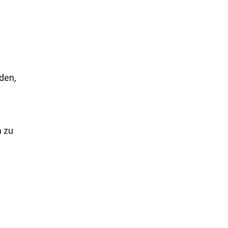
den,
n zu