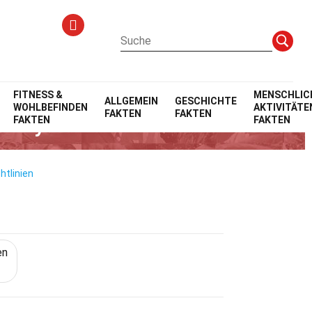
n
FITNESS &
MENSCHLIC
ALLGEMEIN
GESCHICHTE
WOHLBEFINDEN
AKTIVITÄTE
FAKTEN
FAKTEN
Analyse
FAKTEN
FAKTEN
htlinien
en