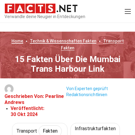
Verwandle deine Neugier in Entdeckungen
Home
Technik & Wissenschaften
Fakten
Transport
Fakten
15 Fakten Über Die Mumbai
Trans Harbour Link
Von Experten geprüft
Redaktionsrichtlinien
Geschrieben Von:
Pearline
Andrews
Veröffentlicht:
30 Okt 2024
Infrastrukturfakten
Transport
Fakten