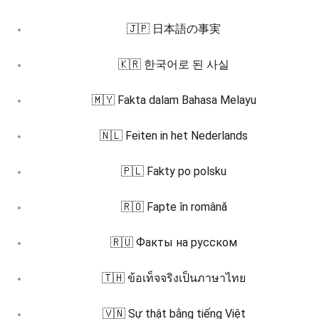
🇯🇵 日本語の事実
🇰🇷 한국어로 된 사실
🇲🇾 Fakta dalam Bahasa Melayu
🇳🇱 Feiten in het Nederlands
🇵🇱 Fakty po polsku
🇷🇴 Fapte în română
🇷🇺 Факты на русском
🇹🇭 ข้อเท็จจริงเป็นภาษาไทย
🇻🇳 Sự thật bằng tiếng Việt