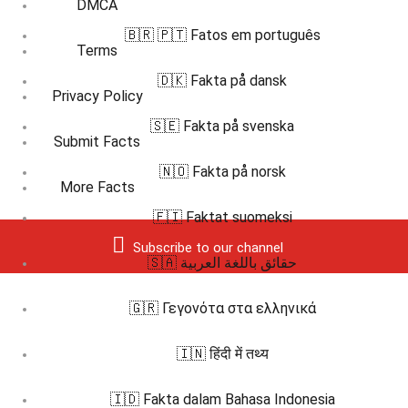
DMCA
🇧🇷 🇵🇹 Fatos em português
Terms
🇩🇰 Fakta på dansk
Privacy Policy
🇸🇪 Fakta på svenska
Submit Facts
🇳🇴 Fakta på norsk
More Facts
🇫🇮 Faktat suomeksi
Subscribe to our channel
🇸🇦 حقائق باللغة العربية
🇬🇷 Γεγονότα στα ελληνικά
🇮🇳 हिंदी में तथ्य
🇮🇩 Fakta dalam Bahasa Indonesia