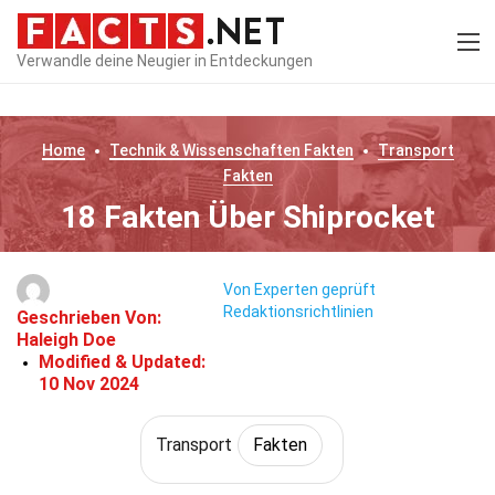
Verwandle deine Neugier in Entdeckungen
Home
Technik & Wissenschaften
Fakten
Transport
Fakten
18 Fakten Über Shiprocket
Von Experten geprüft
Redaktionsrichtlinien
Geschrieben Von:
Haleigh Doe
Modified & Updated:
10 Nov 2024
Transport
Fakten