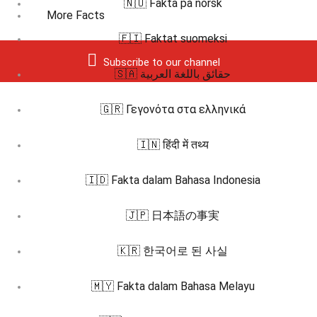
🇳🇴 Fakta på norsk
More Facts
🇫🇮 Faktat suomeksi
Subscribe to our channel
🇸🇦 حقائق باللغة العربية
🇬🇷 Γεγονότα στα ελληνικά
🇮🇳 हिंदी में तथ्य
🇮🇩 Fakta dalam Bahasa Indonesia
🇯🇵 日本語の事実
🇰🇷 한국어로 된 사실
🇲🇾 Fakta dalam Bahasa Melayu