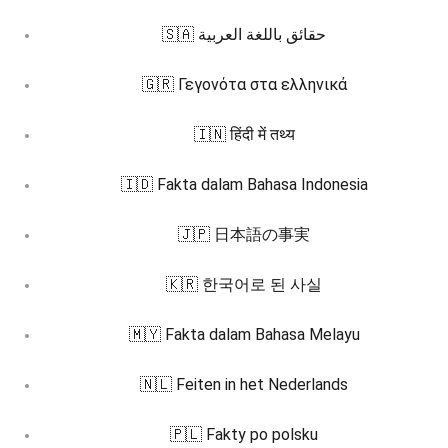
🇸🇦 حقائق باللغة العربية
🇬🇷 Γεγονότα στα ελληνικά
🇮🇳 हिंदी में तथ्य
🇮🇩 Fakta dalam Bahasa Indonesia
🇯🇵 日本語の事実
🇰🇷 한국어로 된 사실
🇲🇾 Fakta dalam Bahasa Melayu
🇳🇱 Feiten in het Nederlands
🇵🇱 Fakty po polsku