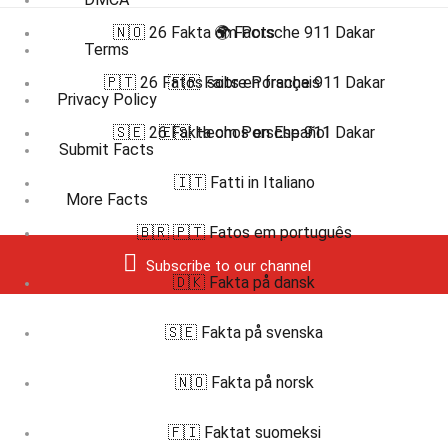
🇳🇴 26 Fakta om Porsche 911 Dakar
🌍 Facts
Terms
🇵🇹 26 Fatos sobre Porsche 911 Dakar
🇫🇷 Faits en français
Privacy Policy
🇸🇪 26 Fakta om Porsche 911 Dakar
🇪🇸 Hechos en Español
Submit Facts
🇮🇹 Fatti in Italiano
More Facts
🇧🇷 🇵🇹 Fatos em português
Subscribe to our channel
🇩🇰 Fakta på dansk
🇸🇪 Fakta på svenska
🇳🇴 Fakta på norsk
🇫🇮 Faktat suomeksi