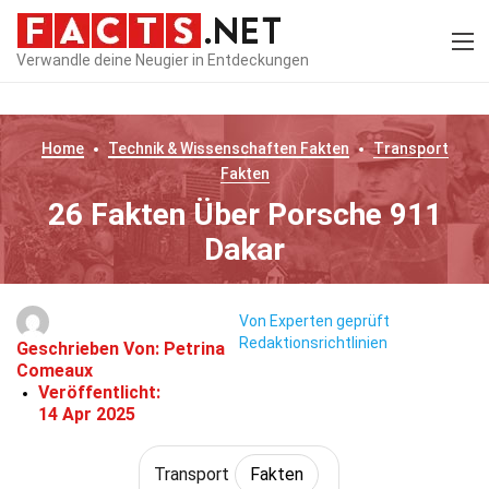
Verwandle deine Neugier in Entdeckungen
Home
Technik & Wissenschaften
Fakten
Transport
Fakten
26 Fakten Über Porsche 911
Dakar
Von Experten geprüft
Redaktionsrichtlinien
Geschrieben Von:
Petrina
Comeaux
Veröffentlicht:
14 Apr 2025
Transport
Fakten