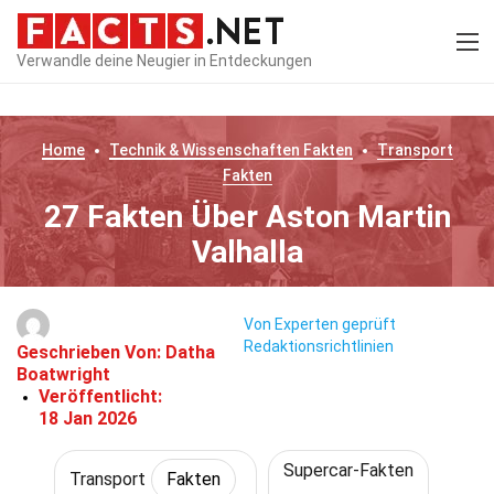
Verwandle deine Neugier in Entdeckungen
Home
Technik & Wissenschaften
Fakten
Transport
Fakten
27 Fakten Über Aston Martin
Valhalla
Von Experten geprüft
Redaktionsrichtlinien
Geschrieben Von:
Datha
Boatwright
Veröffentlicht:
18 Jan 2026
Supercar-Fakten
Transport
Fakten