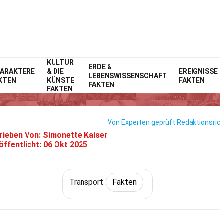
KULTUR
Home
Technik & Wissenschaften
ERDE &
Fakten
Transport
Fakten
ARAKTERE
& DIE
EREIGNISSE
LEBENSWISSENSCHAFT
KTEN
KÜNSTE
FAKTEN
34 Fakten Über BMW Z4
FAKTEN
FAKTEN
Von Experten geprüft
Redaktionsric
rieben Von:
Simonette Kaiser
öffentlicht:
06 Okt 2025
Transport
Fakten