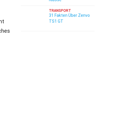
TRANSPORT
31 Fakten Über Zenvo
nt
TS1 GT
iches