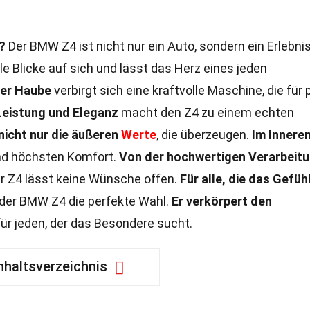
?
Der BMW Z4 ist nicht nur ein Auto, sondern ein Erlebni
lle Blicke auf sich und lässt das Herz eines jeden
der Haube
verbirgt sich eine kraftvolle Maschine, die für 
Leistung und Eleganz
macht den Z4 zu einem echten
nicht nur die äußeren
Werte
, die überzeugen.
Im Innere
d höchsten Komfort.
Von der hochwertigen Verarbeit
er Z4 lässt keine Wünsche offen.
Für alle, die das Gefüh
 der BMW Z4 die perfekte Wahl.
Er verkörpert den
für jeden, der das Besondere sucht.
nhaltsverzeichnis