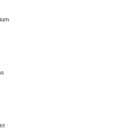
nium.
as
nt