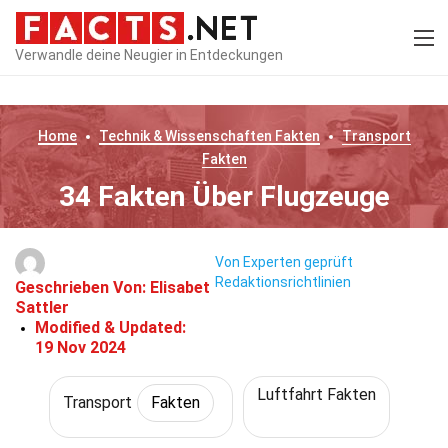
Verwandle deine Neugier in Entdeckungen
Home
Technik & Wissenschaften
Fakten
Transport
Fakten
34 Fakten Über Flugzeuge
Von Experten geprüft
Redaktionsrichtlinien
Geschrieben Von:
Elisabet
Sattler
Modified & Updated:
19 Nov 2024
Luftfahrt Fakten
Transport
Fakten