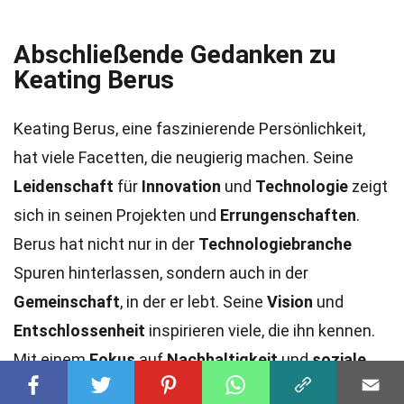
Abschließende Gedanken zu
Keating Berus
Keating Berus, eine faszinierende Persönlichkeit,
hat viele Facetten, die neugierig machen. Seine
Leidenschaft
für
Innovation
und
Technologie
zeigt
sich in seinen Projekten und
Errungenschaften
.
Berus hat nicht nur in der
Technologiebranche
Spuren hinterlassen, sondern auch in der
Gemeinschaft
, in der er lebt. Seine
Vision
und
Entschlossenheit
inspirieren viele, die ihn kennen.
Mit einem
Fokus
auf
Nachhaltigkeit
und
soziale
Verantwortung
setzt er sich für eine bessere