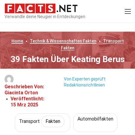
Verwandle deine Neugier in Entdeckungen
Home
Technik & Wissenschaften
Fakten
Transport
Fakten
39 Fakten Über Keating Berus
Von Experten geprüft
Redaktionsrichtlinien
Geschrieben Von:
Giacinta Orton
Veröffentlicht:
15 Mrz 2025
Automobilfakten
Transport
Fakten