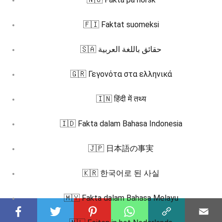
🇫🇮 Faktat suomeksi
🇸🇦 حقائق باللغة العربية
🇬🇷 Γεγονότα στα ελληνικά
🇮🇳 हिंदी में तथ्य
🇮🇩 Fakta dalam Bahasa Indonesia
🇯🇵 日本語の事実
🇰🇷 한국어로 된 사실
🇲🇾 Fakta dalam Bahasa Melayu