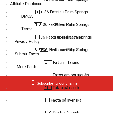
Affiliate Disclosure
🇮🇹 36 Fatti su Palm Springs
DMCA
🇳🇴 36 Fakta om Palm Springs
🌍 Facts
Terms
🇵🇹 36 Fatos sobre Palm Springs
🇫🇷 Faits en français
Privacy Policy
🇸🇪 36 Fakta om Palm Springs
🇪🇸 Hechos en Español
Submit Facts
🇮🇹 Fatti in Italiano
More Facts
🇧🇷 🇵🇹 Fatos em português
Subscribe to our channel
🇩🇰 Fakta på dansk
🇸🇪 Fakta på svenska
🇳🇴 Fakta på norsk