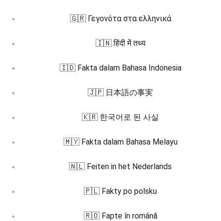
🇬🇷 Γεγονότα στα ελληνικά
🇮🇳 हिंदी में तथ्य
🇮🇩 Fakta dalam Bahasa Indonesia
🇯🇵 日本語の事実
🇰🇷 한국어로 된 사실
🇲🇾 Fakta dalam Bahasa Melayu
🇳🇱 Feiten in het Nederlands
🇵🇱 Fakty po polsku
🇷🇴 Fapte în română