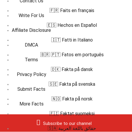
Contact Us
🇫🇷 Faits en français
Write For Us
🇪🇸 Hechos en Español
Affiliate Disclosure
🇮🇹 Fatti in Italiano
DMCA
🇧🇷 🇵🇹 Fatos em português
Terms
🇩🇰 Fakta på dansk
Privacy Policy
🇸🇪 Fakta på svenska
Submit Facts
🇳🇴 Fakta på norsk
More Facts
🇫🇮 Faktat suomeksi
Subscribe to our channel
🇸🇦 حقائق باللغة العربية