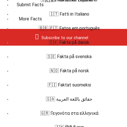
Submit Facts
🇮🇹 Fatti in Italiano
More Facts
🇧🇷 🇵🇹 Fatos em português
Subscribe to our channel
🇩🇰 Fakta på dansk
🇸🇪 Fakta på svenska
🇳🇴 Fakta på norsk
🇫🇮 Faktat suomeksi
🇸🇦 حقائق باللغة العربية
🇬🇷 Γεγονότα στα ελληνικά