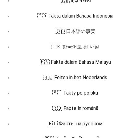
🇮🇳 हिंदी में तथ्य
🇮🇩 Fakta dalam Bahasa Indonesia
🇯🇵 日本語の事実
🇰🇷 한국어로 된 사실
🇲🇾 Fakta dalam Bahasa Melayu
🇳🇱 Feiten in het Nederlands
🇵🇱 Fakty po polsku
🇷🇴 Fapte în română
🇷🇺 Факты на русском