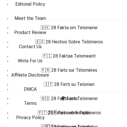
Editorial Policy
Meet the Team
🇩🇰 28 Fakta om Telomerer
Product Review
🇪🇸 28 Hechos Sobre Telómeros
Contact Us
🇫🇮 28 Faktaa Telomeerit
Write For Us
🇫🇷 28 Faits sur Télomères
Affiliate Disclosure
🇮🇹 28 Fatti su Telomeri
DMCA
🇳🇴 28 Fakta om Telomerer
🌍 Facts
Terms
🇵🇹 28 Fatos sobre Telômeros
🇫🇷 Faits en français
Privacy Policy
🇸🇪 28 Fakta om Telomerer
🇪🇸 Hechos en Español