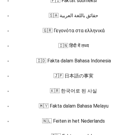
🇫🇮 Faktat suomeksi
🇸🇦 حقائق باللغة العربية
🇬🇷 Γεγονότα στα ελληνικά
🇮🇳 हिंदी में तथ्य
🇮🇩 Fakta dalam Bahasa Indonesia
🇯🇵 日本語の事実
🇰🇷 한국어로 된 사실
🇲🇾 Fakta dalam Bahasa Melayu
🇳🇱 Feiten in het Nederlands