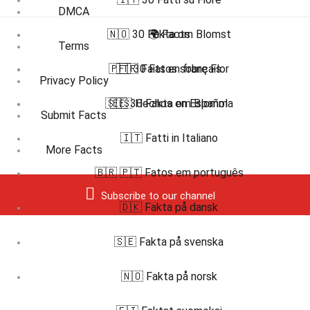
DMCA
🇳🇴 30 Fakta om Blomst
🌍 Facts
Terms
🇵🇹 30 Fatos sobre Flor
🇫🇷 Faits en français
Privacy Policy
🇸🇪 30 Fakta om Blomma
🇪🇸 Hechos en Español
Submit Facts
🇮🇹 Fatti in Italiano
More Facts
🇧🇷 🇵🇹 Fatos em português
Subscribe to our channel
🇩🇰 Fakta på dansk
🇸🇪 Fakta på svenska
🇳🇴 Fakta på norsk