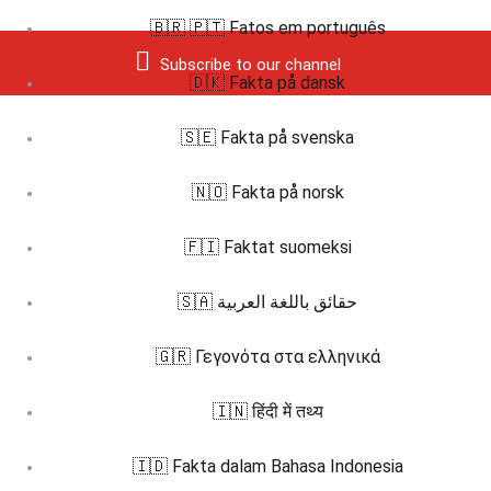
🇧🇷 🇵🇹 Fatos em português
Subscribe to our channel
🇩🇰 Fakta på dansk
🇸🇪 Fakta på svenska
🇳🇴 Fakta på norsk
🇫🇮 Faktat suomeksi
🇸🇦 حقائق باللغة العربية
🇬🇷 Γεγονότα στα ελληνικά
🇮🇳 हिंदी में तथ्य
🇮🇩 Fakta dalam Bahasa Indonesia