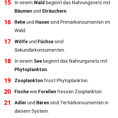
15
In einem
Wald
beginnt das Nahrungsnetz mit
Bäumen
und
Sträuchern
.
16
Rehe
und
Hasen
sind Primärkonsumenten im
Wald.
17
Wölfe
und
Füchse
sind
Sekundärkonsumenten.
18
In einem
See
beginnt das Nahrungsnetz mit
Phytoplankton
.
19
Zooplankton
frisst Phytoplankton.
20
Fische
wie
Forellen
fressen Zooplankton.
21
Adler
und
Bären
sind Tertiärkonsumenten in
diesem System.