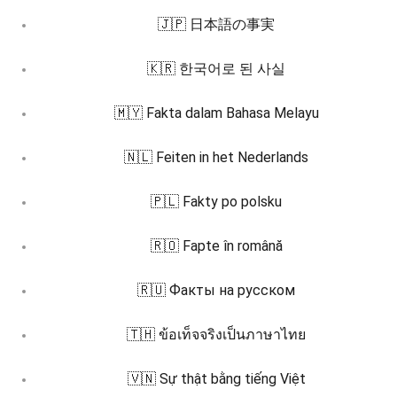
🇯🇵 日本語の事実
🇰🇷 한국어로 된 사실
🇲🇾 Fakta dalam Bahasa Melayu
🇳🇱 Feiten in het Nederlands
🇵🇱 Fakty po polsku
🇷🇴 Fapte în română
🇷🇺 Факты на русском
🇹🇭 ข้อเท็จจริงเป็นภาษาไทย
🇻🇳 Sự thật bằng tiếng Việt