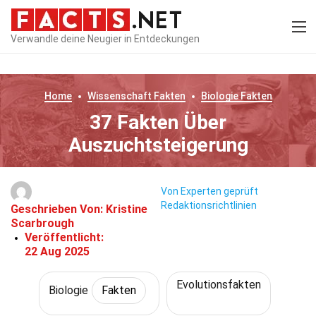
Verwandle deine Neugier in Entdeckungen
Home
Wissenschaft
Fakten
Biologie
Fakten
37 Fakten Über
Auszuchtsteigerung
Von Experten geprüft
Redaktionsrichtlinien
Geschrieben Von:
Kristine
Scarbrough
Veröffentlicht:
22 Aug 2025
Evolutionsfakten
Biologie
Fakten