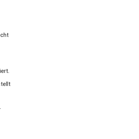
ucht
ert.
ellt
.