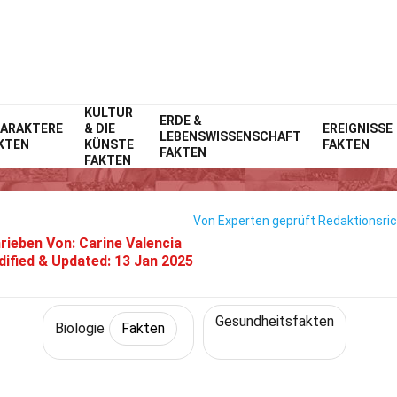
KULTUR
Home
Wissenschaft
ERDE &
Fakten
Biologie
Fakten
ARAKTERE
& DIE
EREIGNISSE
LEBENSWISSENSCHAFT
KTEN
KÜNSTE
FAKTEN
39 Fakten Über Puls
FAKTEN
FAKTEN
Von Experten geprüft
Redaktionsric
rieben Von:
Carine Valencia
ified & Updated:
13 Jan 2025
Gesundheitsfakten
Biologie
Fakten