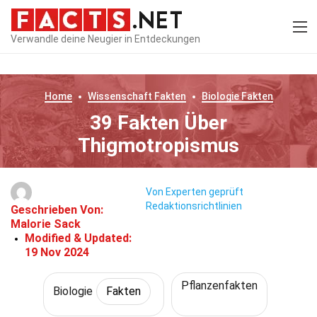
Verwandle deine Neugier in Entdeckungen
Home
Wissenschaft
Fakten
Biologie
Fakten
39 Fakten Über
Thigmotropismus
Von Experten geprüft
Redaktionsrichtlinien
Geschrieben Von:
Malorie Sack
Modified & Updated:
19 Nov 2024
Pflanzenfakten
Biologie
Fakten