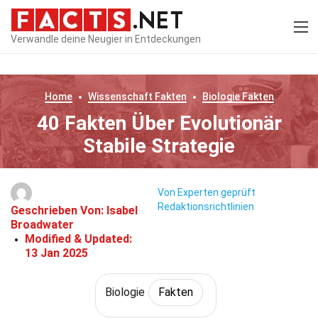
Verwandle deine Neugier in Entdeckungen
Home
Wissenschaft
Fakten
Biologie
Fakten
40 Fakten Über Evolutionär
Stabile Strategie
Von Experten geprüft
Redaktionsrichtlinien
Geschrieben Von:
Isabel
Broadwater
Modified & Updated:
13 Jan 2025
Biologie
Fakten