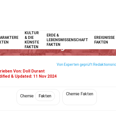
KULTUR
Home
Wissenschaft
ERDE &
Fakten
Chemie
Fakten
ARAKTERE
& DIE
EREIGNISSE
LEBENSWISSENSCHAFT
KTEN
KÜNSTE
FAKTEN
8 Fakten Über Organische Chem
FAKTEN
FAKTEN
Von Experten geprüft
Redaktionsric
rieben Von:
Doll Durant
ified & Updated:
11 Nov 2024
Chemie Fakten
Chemie
Fakten