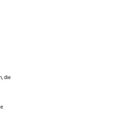
, die
ie