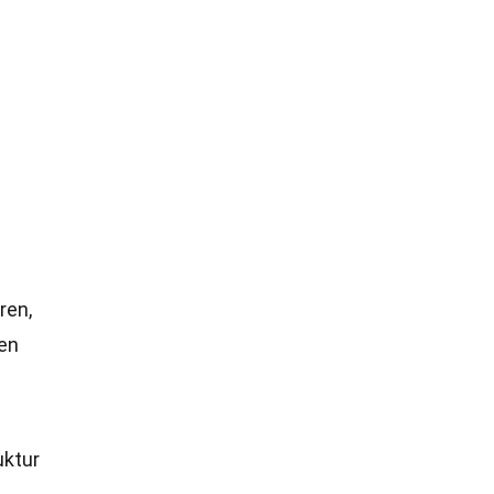
ren,
en
uktur