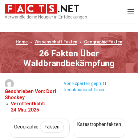
Verwandle deine Neugier in Entdeckungen
Home
Wissenschaft
Fakten
Geographie
Fakten
26 Fakten Über
Waldbrandbekämpfung
Von Experten geprüft
Redaktionsrichtlinien
Geschrieben Von:
Dori
Shockey
Veröffentlicht:
24 Mrz 2025
Katastrophenfakten
Geographie
Fakten