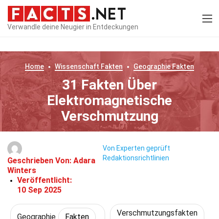
Verwandle deine Neugier in Entdeckungen
Home
Wissenschaft
Fakten
Geographie
Fakten
31 Fakten Über
Elektromagnetische
Verschmutzung
Von Experten geprüft
Redaktionsrichtlinien
Geschrieben Von:
Adara
Winters
Veröffentlicht:
10 Sep 2025
Verschmutzungsfakten
Geographie
Fakten