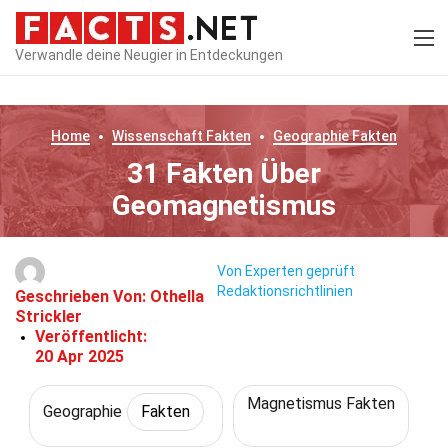
Verwandle deine Neugier in Entdeckungen
Home
Wissenschaft
Fakten
Geographie
Fakten
31 Fakten Über
Geomagnetismus
Von Experten geprüft
Redaktionsrichtlinien
Geschrieben Von:
Othella
Strickler
Veröffentlicht:
20 Apr 2025
Magnetismus Fakten
Geographie
Fakten