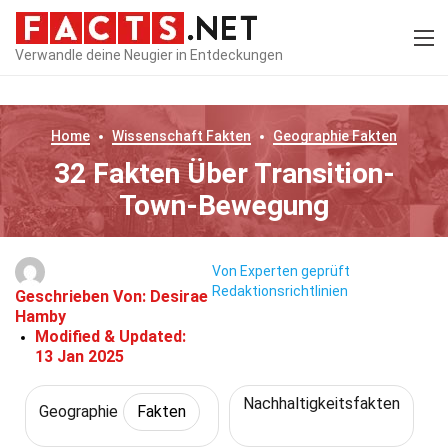
Verwandle deine Neugier in Entdeckungen
Home
Wissenschaft
Fakten
Geographie
Fakten
32 Fakten Über Transition-
Town-Bewegung
Von Experten geprüft
Redaktionsrichtlinien
Geschrieben Von:
Desirae
Hamby
Modified & Updated:
13 Jan 2025
Nachhaltigkeitsfakten
Geographie
Fakten