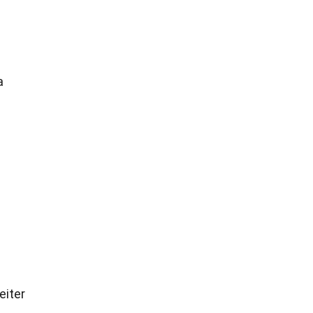
a
eiter