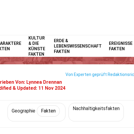
KULTUR
Home
Wissenschaft
ERDE &
Fakten
Geographie
Fakten
ARAKTERE
& DIE
EREIGNISSE
LEBENSWISSENSCHAFT
KTEN
KÜNSTE
FAKTEN
6 Fakten Über Lebensmittelmei
FAKTEN
FAKTEN
Von Experten geprüft
Redaktionsric
rieben Von:
Lynnea Drennan
ified & Updated:
11 Nov 2024
Nachhaltigkeitsfakten
Geographie
Fakten