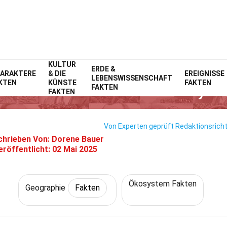
KULTUR
Home
Wissenschaft
ERDE &
Fakten
Geographie
Fakten
ARAKTERE
& DIE
EREIGNISSE
LEBENSWISSENSCHAFT
KTEN
KÜNSTE
FAKTEN
 Fakten Über Savannenökosyst
FAKTEN
FAKTEN
Von Experten geprüft
Redaktionsricht
chrieben Von:
Dorene Bauer
eröffentlicht:
02 Mai 2025
Ökosystem Fakten
Geographie
Fakten