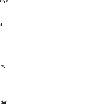
inige
t.
en,
 der