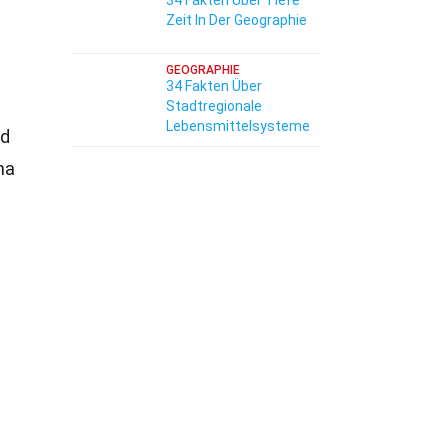
34 Fakten Über Tiefe
Zeit In Der Geographie
GEOGRAPHIE
34 Fakten Über
Stadtregionale
Lebensmittelsysteme
nd
na