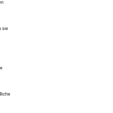
en
 sie
ie
liche