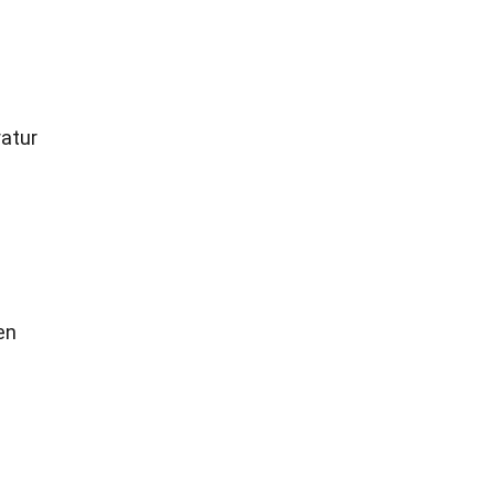
atur
en