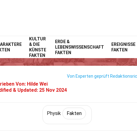
KULTUR
Home
Wissenschaft
ERDE &
Fakten
Physik
Fakten
ARAKTERE
& DIE
EREIGNISSE
LEBENSWISSENSCHAFT
KTEN
KÜNSTE
FAKTEN
26 Fakten Über Latente Wärme
FAKTEN
FAKTEN
Von Experten geprüft
Redaktionsric
rieben Von:
Hilde Wei
ified & Updated:
25 Nov 2024
Physik
Fakten