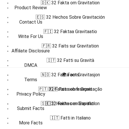
🇩🇰 32 Fakta om Gravitation
Product Review
🇪🇸 32 Hechos Sobre Gravitación
Contact Us
🇫🇮 32 Faktaa Gravitaatio
Write For Us
🇫🇷 32 Faits sur Gravitation
Affiliate Disclosure
🇮🇹 32 Fatti su Gravità
DMCA
🇳🇴 32 Fakta om Gravitasjon
🌍 Facts
Terms
🇵🇹 32 Fatos sobre Gravitação
🇫🇷 Faits en français
Privacy Policy
🇸🇪 32 Fakta om Gravitation
🇪🇸 Hechos en Español
Submit Facts
🇮🇹 Fatti in Italiano
More Facts