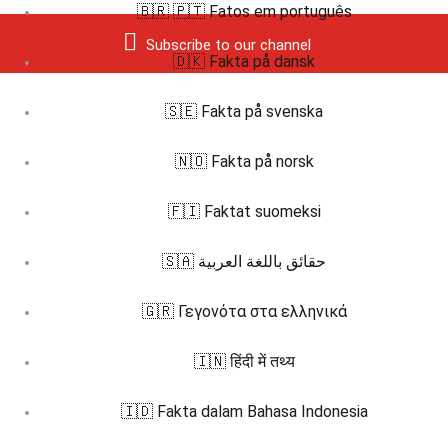
🇧🇷 🇵🇹 Fatos em português
Subscribe to our channel
🇩🇰 Fakta på dansk
🇸🇪 Fakta på svenska
🇳🇴 Fakta på norsk
🇫🇮 Faktat suomeksi
🇸🇦 حقائق باللغة العربية
🇬🇷 Γεγονότα στα ελληνικά
🇮🇳 हिंदी में तथ्य
🇮🇩 Fakta dalam Bahasa Indonesia