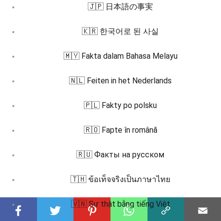
🇯🇵 日本語の事実
🇰🇷 한국어로 된 사실
🇲🇾 Fakta dalam Bahasa Melayu
🇳🇱 Feiten in het Nederlands
🇵🇱 Fakty po polsku
🇷🇴 Fapte în română
🇷🇺 Факты на русском
🇹🇭 ข้อเท็จจริงเป็นภาษาไทย
🇻🇳 Sự thật bằng tiếng Việt