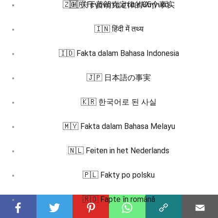
🇿🇭 关于普朗克定律的35个事实
🇬🇷 Γεγονότα στα ελληνικά
🇮🇳 हिंदी में तथ्य
🇮🇩 Fakta dalam Bahasa Indonesia
🇯🇵 日本語の事実
🇰🇷 한국어로 된 사실
🇲🇾 Fakta dalam Bahasa Melayu
🇳🇱 Feiten in het Nederlands
🇵🇱 Fakty po polsku
🇷🇴 Fapte în română