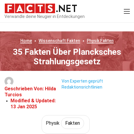
Verwandle deine Neugier in Entdeckungen
Home
Wissenschaft
Fakten
Physik
Fakten
35 Fakten Über Plancksches
Strahlungsgesetz
Von Experten geprüft
Redaktionsrichtlinien
Geschrieben Von:
Hilda
Turcios
Modified & Updated:
13 Jan 2025
Physik
Fakten