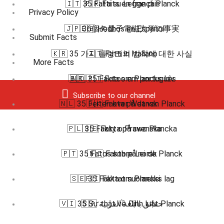
🇮🇹 35 Fatti su Legge di Planck
🇫🇷 Faits en français
Privacy Policy
🇯🇵 36個の量子電磁力学の事実
🇪🇸 Hechos en Español
Submit Facts
🇰🇷 35 가지 플랑크의 법칙에 대한 사실
🇮🇹 Fatti in Italiano
More Facts
🇧🇷 🇵🇹 Fatos em português
🇳🇴 35 Fakta om Plancks lov
Subscribe to our channel
🇳🇱 35 Feiten over Wet van Planck
🇩🇰 Fakta på dansk
🇵🇱 35 Fakty o Prawo Plancka
🇸🇪 Fakta på svenska
🇵🇹 35 Fatos sobre Lei de Planck
🇳🇴 Fakta på norsk
🇸🇪 35 Fakta om Plancks lag
🇫🇮 Faktat suomeksi
🇻🇮 35 Sự thật về Định luật Planck
🇸🇦 حقائق باللغة العربية