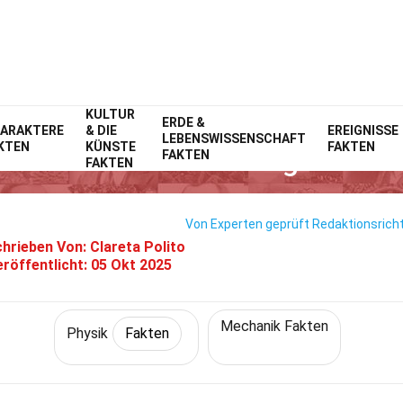
KULTUR
Home
Wissenschaft
ERDE &
Fakten
Physik
Fakten
ARAKTERE
& DIE
EREIGNISSE
LEBENSWISSENSCHAFT
KTEN
KÜNSTE
FAKTEN
 Fakten Über Strömungsmecha
FAKTEN
FAKTEN
Von Experten geprüft
Redaktionsricht
hrieben Von:
Clareta Polito
eröffentlicht:
05 Okt 2025
Mechanik Fakten
Physik
Fakten