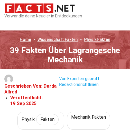
Verwandle deine Neugier in Entdeckungen
Home
Wissenschaft
Fakten
Physik
Fakten
39 Fakten Über Lagrangesche
Mechanik
Von Experten geprüft
Redaktionsrichtlinien
Geschrieben Von:
Darda
Allred
Veröffentlicht:
19 Sep 2025
Mechanik Fakten
Physik
Fakten