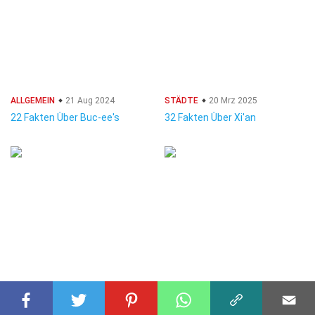
ALLGEMEIN
21 Aug 2024
STÄDTE
20 Mrz 2025
22 Fakten Über Buc-ee's
32 Fakten Über Xi'an
LEBENSSTIL
31 Aug 2024
PHYSIK
23 Okt 2024
15 Fakten Über Neeman's
26 Fakten Über Stokes'sches