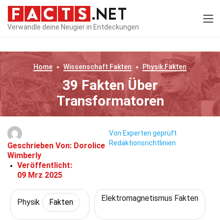
Verwandle deine Neugier in Entdeckungen
Home
Wissenschaft
Fakten
Physik
Fakten
39 Fakten Über
Transformatoren
Von Experten geprüft
Redaktionsrichtlinien
Geschrieben Von:
Dorolice
Wimberly
Veröffentlicht:
09 Mrz 2025
Elektromagnetismus Fakten
Physik
Fakten