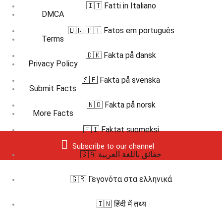
🇮🇹 Fatti in Italiano
DMCA
🇧🇷 🇵🇹 Fatos em português
Terms
🇩🇰 Fakta på dansk
Privacy Policy
🇸🇪 Fakta på svenska
Submit Facts
🇳🇴 Fakta på norsk
More Facts
🇫🇮 Faktat suomeksi
Subscribe to our channel
🇸🇦 حقائق باللغة العربية
🇬🇷 Γεγονότα στα ελληνικά
🇮🇳 हिंदी में तथ्य