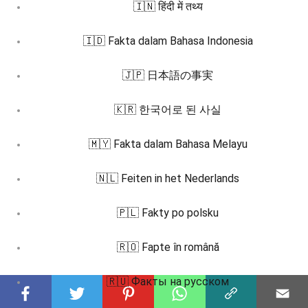
🇮🇳 हिंदी में तथ्य
🇮🇩 Fakta dalam Bahasa Indonesia
🇯🇵 日本語の事実
🇰🇷 한국어로 된 사실
🇲🇾 Fakta dalam Bahasa Melayu
🇳🇱 Feiten in het Nederlands
🇵🇱 Fakty po polsku
🇷🇴 Fapte în română
🇷🇺 Факты на русском