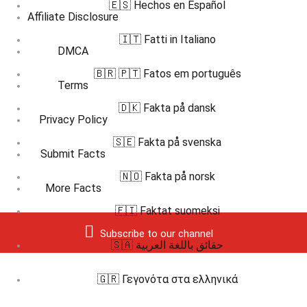
🇪🇸 Hechos en Español
Affiliate Disclosure
🇮🇹 Fatti in Italiano
DMCA
🇧🇷 🇵🇹 Fatos em português
Terms
🇩🇰 Fakta på dansk
Privacy Policy
🇸🇪 Fakta på svenska
Submit Facts
🇳🇴 Fakta på norsk
More Facts
🇫🇮 Faktat suomeksi
Subscribe to our channel
🇸🇦 حقائق باللغة العربية
🇬🇷 Γεγονότα στα ελληνικά