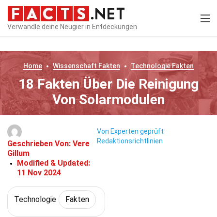
Verwandle deine Neugier in Entdeckungen
Home
Wissenschaft
Fakten
Technologie
Fakten
18 Fakten Über Die Reinigung
Von Solarmodulen
Von Experten geprüft
Redaktionsrichtlinien
Geschrieben Von:
Vere
Gillum
Modified & Updated:
11 Nov 2024
Technologie
Fakten